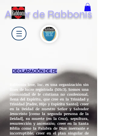
Amor de Rabbonis
DECLARACIÓN DE FE
Rabbonis love, Inc. es una organización sin
fines de lucro registrada (501c3). Somos una
comunidad de fe cristiana no confesional,
llena del Espíritu, que cree en la Trinidad y
Trinidad [Padre, Hijo y Espíritu Santo]; creer
en la Deidad de nuestro Señor y Salvador
Jesucristo [como la segunda persona de la
Deidad], su muerte (en la Cruz), sepultura,
resurrección y ascensión; creer en la Santa
Biblia como la Palabra de Dios inerrante e
incorruptible; creer en el plan singular de