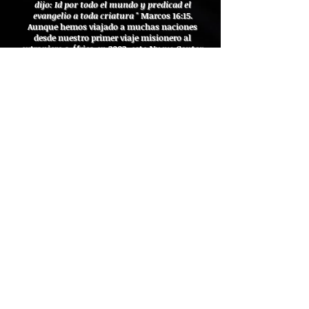
dijo:
Id por todo el mundo y predicad el
evangelio a toda criatura
" Marcos 16:15.
Aunque hemos viajado a muchas naciones
desde nuestro primer viaje misionero al
extranjero a África en 2002, este
Nuevo Cantar
proporcionó un
empuje apostólico tanto a
Asia como a Nigeria por primera vez. El fruto
de aquellos tiempos en el extranjero continúa
multiplicándose hasta el día de hoy.
¿POR QUÉ DEBEMOS INUNDAR SU
NOMBRE ACTIVAMENTE?
Jesús dijo: Mateo 24: 36-39
“Pero de ese día y hora [exactos] nadie sabe, ni
siquiera los ángeles del cielo, ni el Hijo [en su
humanidad], sino el Padre solamente. Porque
la venida del Hijo del Hombre (el Mesías) será
como los días de Noé. Porque como en
aquellos días antes del diluvio estaban
comiendo y bebiendo, casándose y dando en
casamiento, hasta el día [mismo] en que Noé
entró en el arca, y no supieron ni entendieron
hasta que vino el diluvio y los arrastró a
todos; así será la venida del Hijo del Hombre "
Esta es una inundación vivificante y