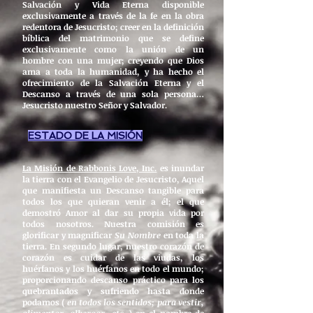
Salvación y Vida Eterna disponible
exclusivamente a través de la fe en la obra
redentora de Jesucristo; creer en la definición
bíblica del matrimonio que se define
exclusivamente como la unión de un
hombre con una mujer; creyendo que Dios
ama a toda la humanidad, y ha hecho el
ofrecimiento de la Salvación Eterna y el
Descanso a través de una sola persona…
Jesucristo nuestro Señor y Salvador.
ESTADO DE LA MISIÓN
La Misión de Rabbonis Love, Inc.
es inundar
la tierra con el Evangelio de Jesucristo, Aquel
que manifiesta un Descanso tangible para
todos los que quieran venir a él; el que
demostró Amor al dar su propia vida por
todos nosotros. Nuestra comisión es
glorificar y magnificar
Su Nombre
en toda la
tierra. En segundo lugar, nuestro corazón de
corazón es cuidar de las viudas, los
huérfanos y los huérfanos en todo el mundo;
proporcionando descanso práctico para los
quebrantados y sufriendo hasta donde
podamos (
en todos los sentidos; para vestir,