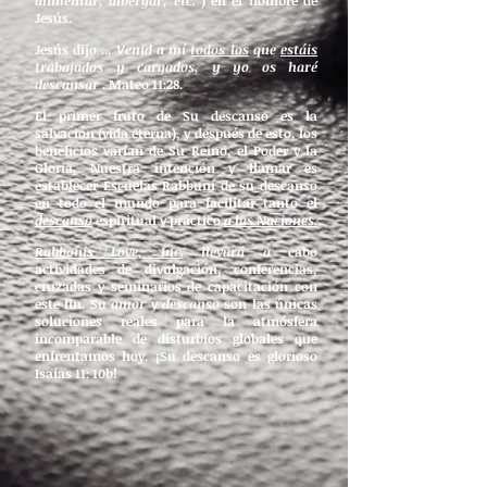
alimentar, albergar, etc.
) en el nombre de
Jesús.
Jesús dijo ...
Venid a mí
todos los
que
estáis
trabajados y cargados, y yo os haré
descansar
. Mateo 11:28.
El primer fruto de Su descanso es la
salvación (vida eterna), y después de esto, los
beneficios varían de Su Reino, el Poder y la
Gloria, Nuestra intención y llamar es
establecer Escuelas Rabbuní de su descanso
en todo el mundo para facilitar tanto el
descanso
espiritual y práctico
a las Naciones.
Rabbonis Love, Inc.
llevará a
cabo
actividades de divulgación, conferencias,
cruzadas y seminarios de capacitación con
este fin. Su
amor
y
descanso
son las únicas
soluciones reales para la atmósfera
incomparable de disturbios globales que
enfrentamos hoy. ¡Su descanso es glorioso
Isaías 11: 10b!