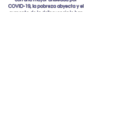
COVID-19, la pobreza abyecta y el
aumento de la delincuencia lo han
hecho casi invivible en muchos
lugares de la tierra...
Sorprendentemente, antes de que
comenzara la pandemia, habíamos
viajado o cultivado relaciones
dentro de muchos puntos
calientes en todo el mundo.
Lugares más afectados por la
pandemia... Lugares que ya habían
soportado un sufrimiento
inmenso... Estos son algunos de los
lugares que el Señor nos ha
enviado por todo el mundo para
liberar Su Compasión a las
Multitudes.