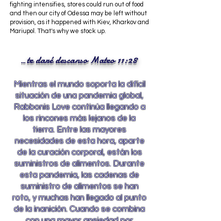
fighting intensifies, stores could run out of food
and then our city of Odessa may be left without
provision, as it happened with Kiev, Kharkov and
Mariupol. That's why we stock up.
te daré descanso Mateo 11:28
...
Mientras el mundo soporta la difícil
situación de una pandemia global,
Rabbonis Love continúa llegando a
los rincones más lejanos de la
tierra. Entre las mayores
necesidades de esta hora, aparte
de la curación corporal, están los
suministros de alimentos. Durante
esta pandemia, las cadenas de
suministro de alimentos se han
roto, y muchas han llegado al punto
de la inanición. Cuando se combina
con una mayor ansiedad por