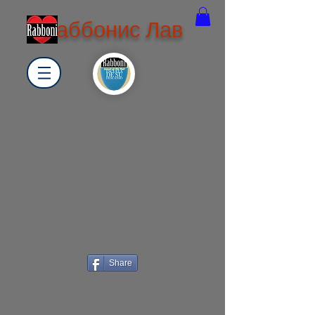
Раббонис Лав
Share